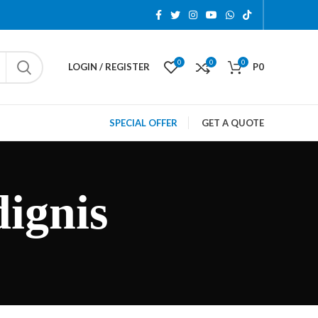
0
0
0
LOGIN / REGISTER
P
0
SPECIAL OFFER
GET A QUOTE
dignis